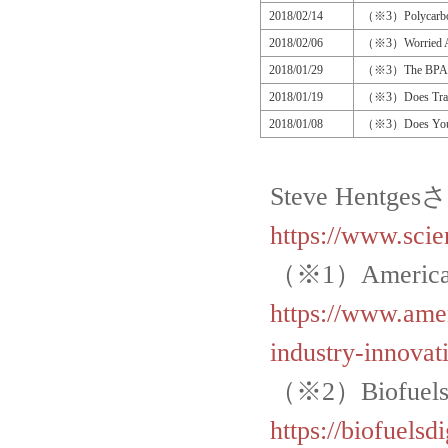
2018/02/14
（※3）Polycarbona
2018/02/06
（※3）Worried Abo
2018/01/29
（※3）The BPA Em
2018/01/19
（※3）Does Trader
2018/01/08
（※3）Does Your
Steve Hentg
https://www.sci
（※1）American
https://www.ame
industry-innovat
（※2）Biofuels
https://biofuels