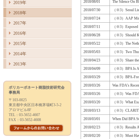
2018/08/01
The Silence On B
2019年
2018/07/30
（※3）Seoul Liste
2018年
2018/07/24
（※3）AAP Misses
2017年
2018/07/11
（※3）Exposed to B
2016年
2018/06/28
（※3）Should Kiw
2015年
2018/05/22
（※3）The Netherl
2018/05/03
（※3）Two Thum
2014年
2018/04/23
（※3）Share the 
2013年
2018/04/09
（※3）BPA Is An E
2018/03/29
（※3）BPA-Free D
2018/03/26
Was FDA’s Recent
ポリカーボネート樹脂技術研究会
事務局
2018/03/26
（※3）Was FDA’s 
〒103-0025
2018/03/20
（※3）What Exactl
東京都中央区日本橋茅場町3-5-2
アロマビル8F
2018/03/13
（※3）CLARITY – 
TEL：03-5652-4607
2018/03/01
When Did BPA St
FAX：03-5652-4608
2018/02/23
（※3）Results Ar
2018/02/20
（※3）Must Have