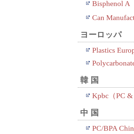
Bisphenol A
Can Manufac
ヨーロッパ
Plastics Euro
Polycarbonat
韓国
Kpbc（PC &
中国
PC/BPA Chin